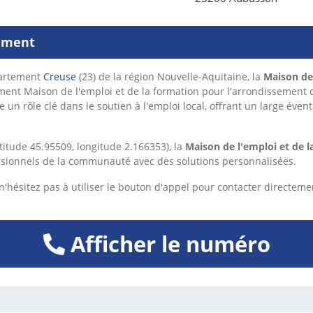
sement
partement
Creuse
(23) de la région Nouvelle-Aquitaine, la
Maison de
ement Maison de l'emploi et de la formation pour l'arrondissement
ue un rôle clé dans le soutien à l'emploi local, offrant un large éven
titude 45.95509, longitude 2.166353), la
Maison de l'emploi et de 
sionnels de la communauté avec des solutions personnalisées.
'hésitez pas à utiliser le bouton d'appel pour contacter directeme
Afficher le numéro