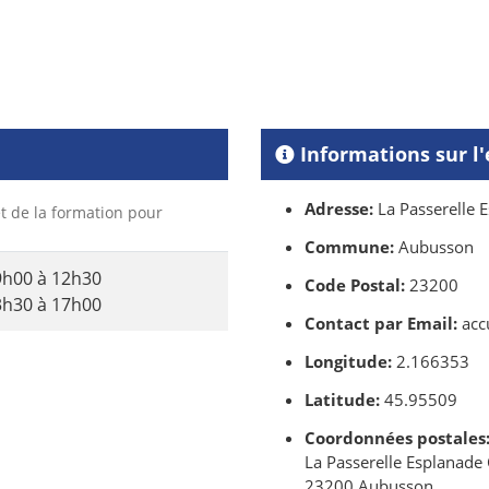
Informations sur l
Adresse:
La Passerelle 
et de la formation pour
Commune:
Aubusson
9h00 à 12h30
Code Postal:
23200
3h30 à 17h00
Contact par Email:
acc
Longitude:
2.166353
Latitude:
45.95509
Coordonnées postales
La Passerelle Esplanade
23200 Aubusson