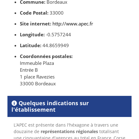
Commune:
Bordeaux
Code Postal:
33000
Site internet:
http://www.apec.fr
Longitude:
-0.5757244
Latitude:
44.8659949
Coordonnées postales:
Immeuble Plaza
Entrée B
1 place Ravezies
33000 Bordeaux
Quelques indications sur
l'établissement
L’APEC est présente dans l'héxagone à travers une
douzaine de
représentations régionales
totalisant
une
cinquantaine d'agences au total en France, Corse