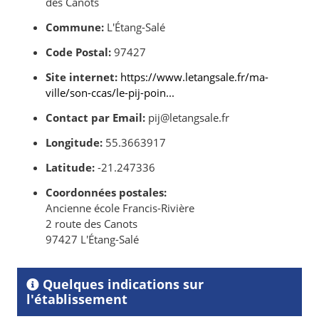
des Canots
Commune:
L'Étang-Salé
Code Postal:
97427
Site internet:
https://www.letangsale.fr/ma-
ville/son-ccas/le-pij-poin...
Contact par Email:
pij@letangsale.fr
Longitude:
55.3663917
Latitude:
-21.247336
Coordonnées postales:
Ancienne école Francis-Rivière
2 route des Canots
97427 L'Étang-Salé
Quelques indications sur
l'établissement