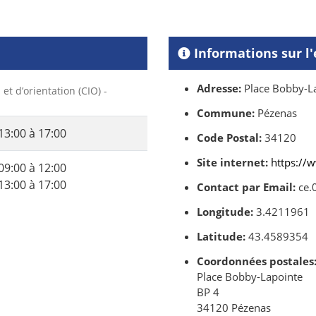
Informations sur l
Adresse:
Place Bobby-La
et d’orientation (CIO) -
Commune:
Pézenas
13:00 à 17:00
Code Postal:
34120
Site internet:
https://
09:00 à 12:00
13:00 à 17:00
Contact par Email:
ce.
Longitude:
3.4211961
Latitude:
43.4589354
Coordonnées postales
Place Bobby-Lapointe
BP 4
34120 Pézenas