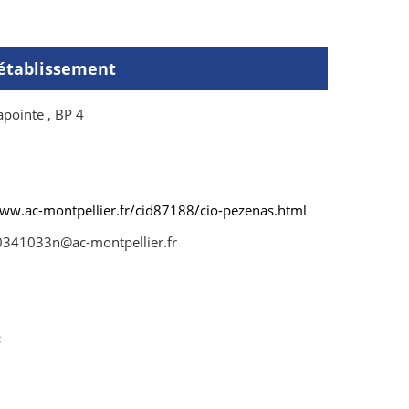
'établissement
pointe , BP 4
www.ac-montpellier.fr/cid87188/cio-pezenas.html
0341033n@ac-montpellier.fr
: