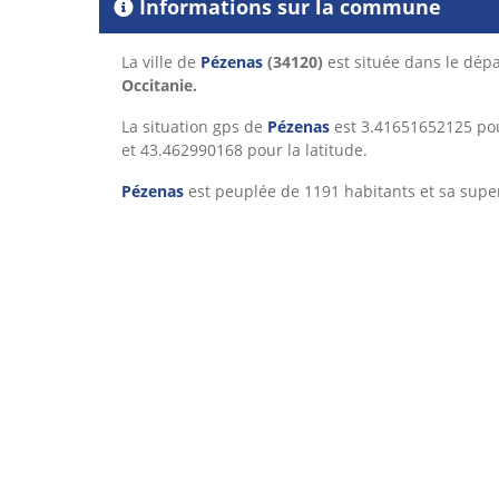
Informations sur la commune
La ville de
Pézenas
(34120)
est située dans le dé
Occitanie.
La situation gps de
Pézenas
est 3.41651652125 pou
et 43.462990168 pour la latitude.
Pézenas
est peuplée de 1191 habitants et sa super