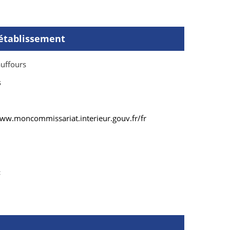
'établissement
uffours
s
www.moncommissariat.interieur.gouv.fr/fr
: