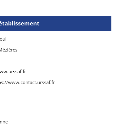
'établissement
oul
Mézières
ww.urssaf.fr
s://www.contact.urssaf.fr
:
enne