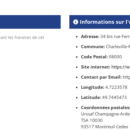
Informations sur l
Adresse:
34 bis rue Ferr
ant les horaires de cet
Commune:
Charleville-
Code Postal:
08000
Site internet:
https://w
Contact par Email:
http
Longitude:
4.7223578
Latitude:
49.7445473
Coordonnées postales
Urssaf Champagne-Ard
TSA 10030
93517 Montreuil Cedex