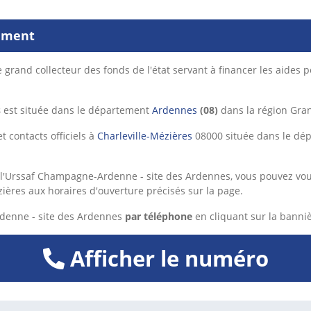
sement
re grand collecteur des fonds de l'état servant à financer les aides 
s
est située dans le département
Ardennes
(08)
dans la région Gran
t contacts officiels à
Charleville-Mézières
08000 située dans le d
l'Urssaf Champagne-Ardenne - site des Ardennes, vous pouvez vous
zières aux horaires d'ouverture précisés sur la page.
denne - site des Ardennes
par téléphone
en cliquant sur la banniè
Afficher le numéro