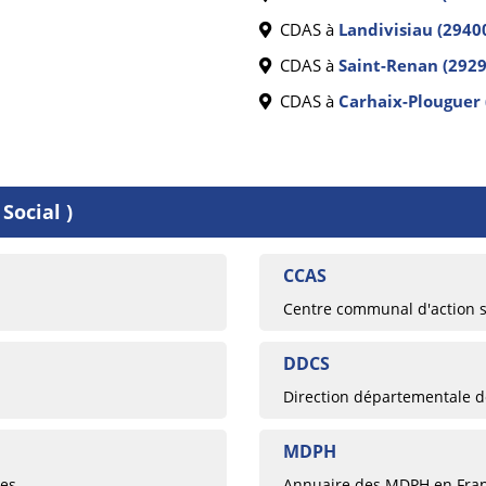
CDAS à
Landivisiau (2940
CDAS à
Saint-Renan (2929
CDAS à
Carhaix-Plouguer 
Social )
CCAS
Centre communal d'action s
DDCS
Direction départementale de
MDPH
ées
Annuaire des MDPH en Fra