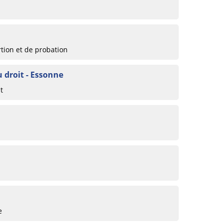
rtion et de probation
u droit - Essonne
t
e