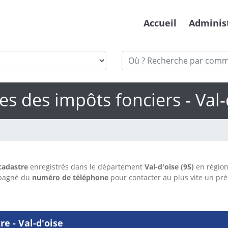
Accueil
Adminis
es des impôts fonciers - Val-
cadastre
enregistrés dans le département
Val-d'oise (95)
en régio
mpagné du
numéro de téléphone
pour contacter au plus vite un pr
e - Val-d'oise