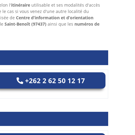
lon l'
itinéraire
utilisable et ses modalités d'accès
re le cas si vous venez d'une autre localité du
aisée de
Centre d’information et d’orientation
lle
Saint-Benoît
(97437)
ainsi que les
numéros de
+262 2 62 50 12 17