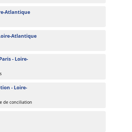
re-Atlantique
Loire-Atlantique
aris - Loire-
s
ion - Loire-
 de conciliation