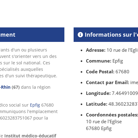
sement
Informations sur l
ants d'un ou plusieurs
Adresse:
10 rue de l'Egl
vent s'orienter vers un des
Commune:
Epfig
 sur le sol national. Ces
pécialisés auxquelles
Code Postal:
67680
s d'un suivi thérapeutique.
Contact par Email:
ime
-Rhin
(67)
dans la région
Longitude:
7.4649100
Latitude:
48.36023283
dico social sur
Epfig
67680
mmuniquons l'emplacement
Coordonnées postales
.36023283751067 pour la
10 rue de l'Eglise
67680 Epfig
le
Institut médico-éducatif