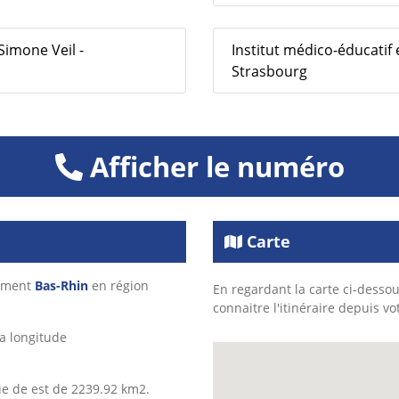
Simone Veil -
Institut médico-éducatif
Strasbourg
Afficher le numéro
Carte
tement
Bas-Rhin
en région
En regardant la carte ci-dessou
connaitre l'itinéraire depuis vo
a longitude
ie de est de 2239.92 km2.