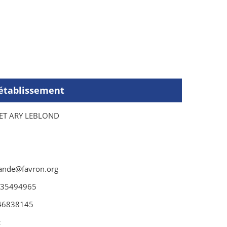
'établissement
 ET ARY LEBLOND
ande@favron.org
035494965
46838145
: