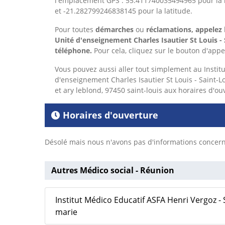
l'emplacement GPS : 55.411740035494965 pour la 
et -21.282799246838145 pour la latitude.
Pour toutes
démarches
ou
réclamations, appelez
Unité d'enseignement Charles Isautier St Louis - 
téléphone.
Pour cela,
cliquez sur le bouton d'appe
Vous pouvez aussi aller tout simplement au Instit
d'enseignement Charles Isautier St Louis - Saint-L
et ary leblond, 97450 saint-louis aux horaires d'ou
Horaires d'ouverture
Désolé mais nous n'avons pas d'informations concerna
Autres Médico social - Réunion
Institut Médico Educatif ASFA Henri Vergoz - 
marie