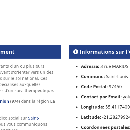
sement
Informations sur l
ants d'un ou plusieurs
Adresse:
3 rue MARIUS
vent s'orienter vers un des
Commune:
Saint-Louis
 sur le sol national. Ces
pécialisés auxquelles
Code Postal:
97450
s d'un suivi thérapeutique.
Contact par Email:
yol
nion
(974)
dans la région
La
Longitude:
55.411740
Latitude:
-21.2827992
dico social sur
Saint-
us vous communiquons
Coordonnées postales