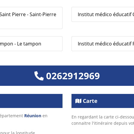
aint Pierre - Saint-Pierre
Institut médico éducatif C
 Tampon - Le tampon
Institut médico éducatif
0262912969
Carte
 département
Réunion
en
En regardant la carte ci-dessou
connaitre l'itinéraire depuis vo
pour la longitude