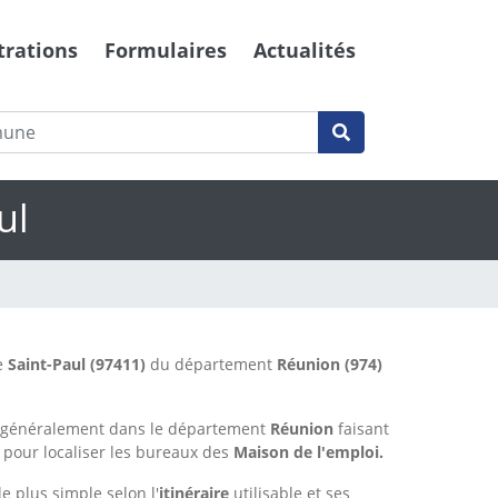
trations
Formulaires
Actualités
ul
e
Saint-Paul
(97411)
du département
Réunion
(974)
s généralement dans le département
Réunion
faisant
 pour localiser les bureaux des
Maison de l'emploi.
le plus simple selon l'
itinéraire
utilisable et ses