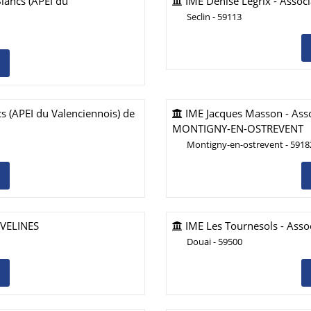
Blancs (APEI du
IME Denise Legrix - Associa
Seclin - 59113
s (APEI du Valenciennois) de
IME Jacques Masson - Assoc
MONTIGNY-EN-OSTREVENT
Montigny-en-ostrevent - 5918
RAVELINES
IME Les Tournesols - Asso
Douai - 59500