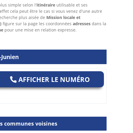
lus simple selon l'
itinéraire
utilisable et ses
 effet cela peut être le cas si vous venez d'une autre
echerche plus aisée de
Mission locale et
)
figure sur la page les coordonnées
adresses
dans
la
ne
pour une mise en relation expresse.
-Junien
AFFICHER LE NUMÉRO
les communes voisines