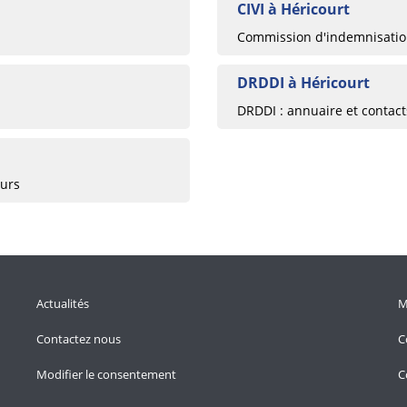
CIVI à Héricourt
Commission d'indemnisation
DRDDI à Héricourt
DRDDI : annuaire et contac
eurs
Actualités
M
Contactez nous
C
Modifier le consentement
C