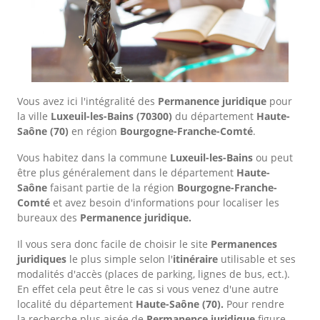
Vous avez ici l'intégralité des
Permanence juridique
pour
la ville
Luxeuil-les-Bains
(70300)
du département
Haute-
Saône
(70)
en région
Bourgogne-Franche-Comté
.
Vous habitez dans la commune
Luxeuil-les-Bains
ou peut
être plus généralement dans le département
Haute-
Saône
faisant partie de la région
Bourgogne-Franche-
Comté
et avez besoin d'informations pour localiser les
bureaux des
Permanence juridique.
Il vous sera donc facile de choisir le site
Permanences
juridiques
le plus simple selon l'
itinéraire
utilisable et ses
modalités d'accès (places de parking, lignes de bus, ect.).
En effet cela peut être le cas si vous venez d'une autre
localité du département
Haute-Saône
(70).
Pour rendre
la recherche plus aisée de
Permanence juridique
figure