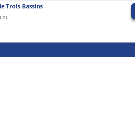
de Trois-Bassins
sins