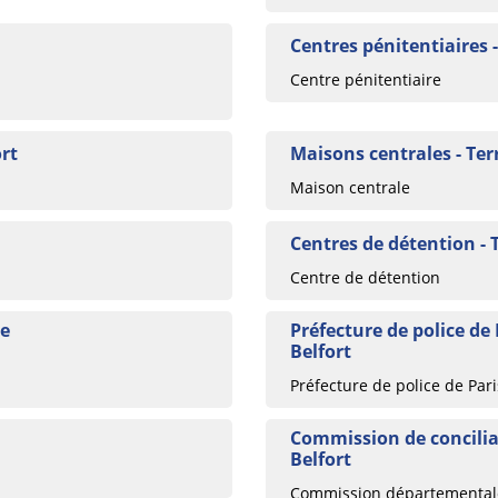
Centres pénitentiaires -
Centre pénitentiaire
ort
Maisons centrales - Terr
Maison centrale
Centres de détention - T
Centre de détention
de
Préfecture de police de P
Belfort
Préfecture de police de Pari
Commission de conciliat
Belfort
Commission départementale