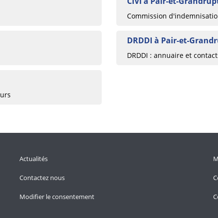
CIVI à Pair-et-Grandrup
Commission d'indemnisation
DRDDI à Pair-et-Grand
DRDDI : annuaire et contac
eurs
Actualités
M
Contactez nous
C
Modifier le consentement
C