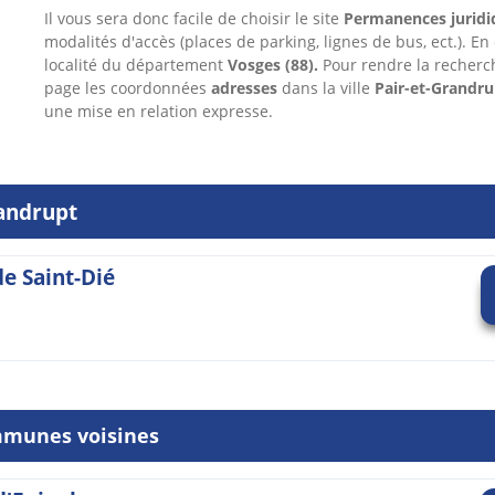
Il vous sera donc facile de choisir le site
Permanences juridi
modalités d'accès (places de parking, lignes de bus, ect.). En
localité du département
Vosges
(88).
Pour rendre la recherc
page les coordonnées
adresses
dans
la ville
Pair-et-Grandru
une mise en relation expresse.
randrupt
de Saint-Dié
mmunes voisines