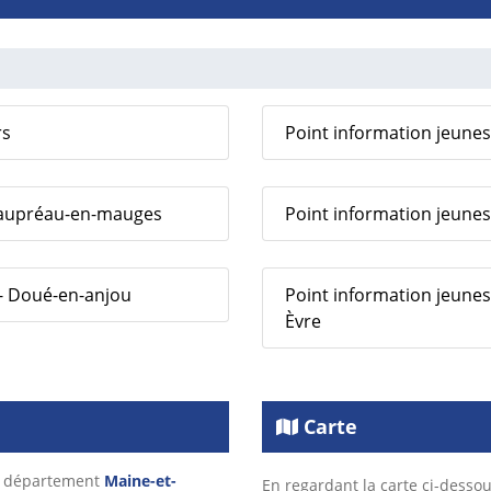
rs
Point information jeunesse
Beaupréau-en-mauges
Point information jeunes
 - Doué-en-anjou
Point information jeunes
Èvre
Carte
le département
Maine-et-
En regardant la carte ci-dessou