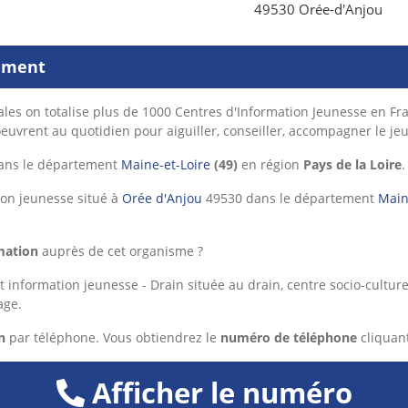
49530 Orée-d'Anjou
sement
es on totalise plus de 1000 Centres d'Information
Jeunesse en Fra
oeuvrent au quotidien pour aiguiller, conseiller, accompagner le je
ans le département
Maine-et-Loire
(49)
en région
Pays de la Loire
.
ion jeunesse situé à
Orée d'Anjou
49530 dans le département
Main
mation
auprès de cet organisme ?
information jeunesse - Drain située au drain, centre socio-culturel
age.
n
par téléphone. Vous obtiendrez le
numéro de téléphone
cliquant
Afficher le numéro