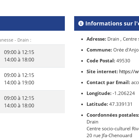
Informations sur l
Adresse:
Drain , Centre 
unesse - Drain :
Commune:
Orée d'Anj
09:00 à 12:15
14:00 à 18:00
Code Postal:
49530
Site internet:
https://w
09:00 à 12:15
14:00 à 19:00
Contact par Email:
accu
Longitude:
-1.206224
09:00 à 12:15
Latitude:
47.339131
14:00 à 18:00
Coordonnées postales
Drain
Centre socio-culturel Ri
20 rue Jfa-Chenouard