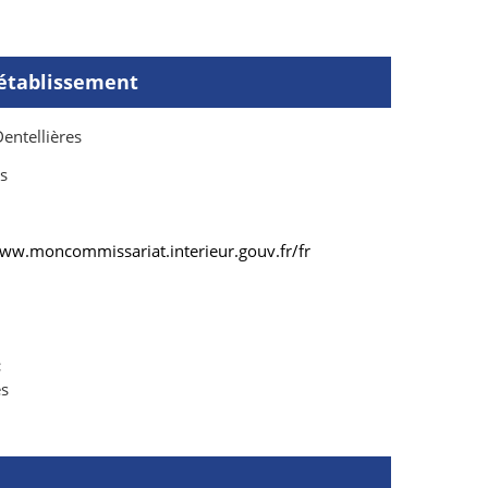
'établissement
entellières
s
www.moncommissariat.interieur.gouv.fr/fr
:
es