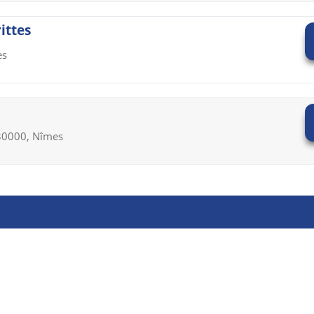
ittes
es
- 30000, Nîmes