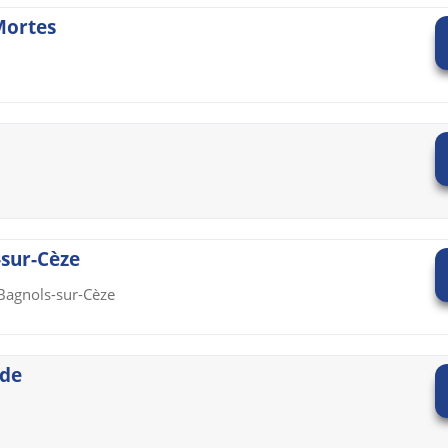
Mortes
-sur-Cèze
 Bagnols-sur-Cèze
rde