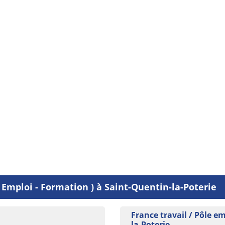
 Emploi - Formation ) à Saint-Quentin-la-Poterie
France travail / Pôle e
la-Poterie