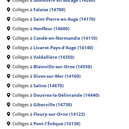
Collèges à
Souleuvre en Bocage (14260)
Collèges à
Falaise (14700)
Collèges à
Saint-Pierre-en-Auge (14170)
Collèges à
Honfleur (14600)
Collèges à
Condé-en-Normandie (14110)
Collèges à
Livarot-Pays-d'Auge (14140)
Collèges à
Valdallière (14350)
Collèges à
Blainville-sur-Orne (14550)
Collèges à
Dives-sur-Mer (14160)
Collèges à
Saline (14670)
Collèges à
Douvres-la-Délivrande (14440)
Collèges à
Giberville (14730)
Collèges à
Fleury-sur-Orne (14123)
Collèges à
Pont-l'Évêque (14130)