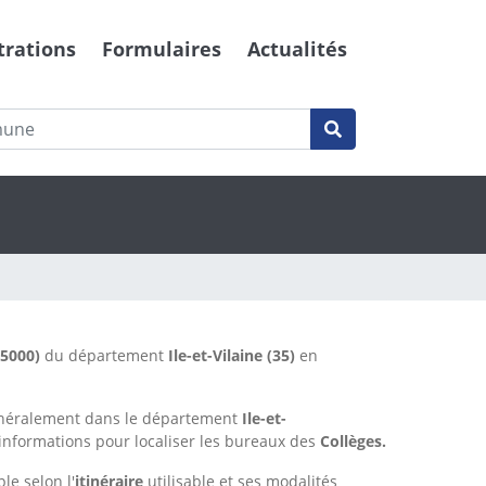
trations
Formulaires
Actualités
35000)
du département
Ile-et-Vilaine
(35)
en
énéralement dans le département
Ile-et-
'informations pour localiser les bureaux des
Collèges.
le selon l'
itinéraire
utilisable et ses modalités