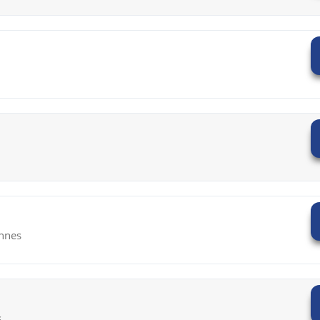
ennes
s