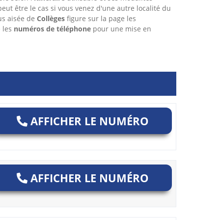
 peut être le cas si vous venez d'une autre localité du
us aisée de
Collèges
figure sur la page les
 les
numéros de téléphone
pour une mise en
AFFICHER LE NUMÉRO
AFFICHER LE NUMÉRO