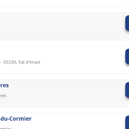
- 35330, Val d'Anast
ères
ères
n-du-Cormier
ormier