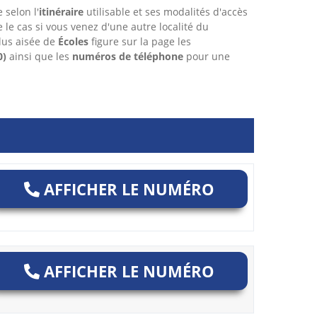
 selon l'
itinéraire
utilisable et ses modalités d'accès
re le cas si vous venez d'une autre localité du
lus aisée de
Écoles
figure sur la page les
0)
ainsi que les
numéros de téléphone
pour une
AFFICHER LE NUMÉRO
AFFICHER LE NUMÉRO