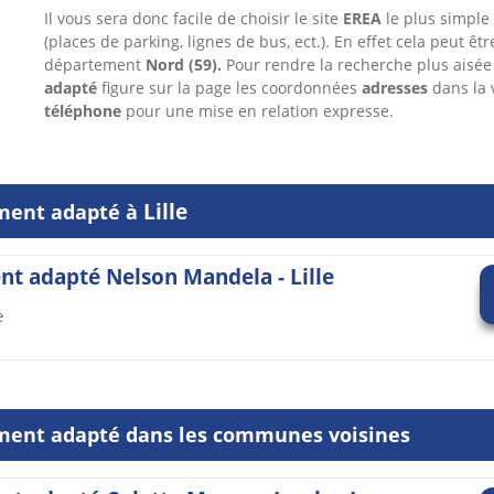
Il vous sera donc facile de choisir le site
EREA
le plus simple 
(places de parking, lignes de bus, ect.). En effet cela peut êt
département
Nord
(59).
Pour rendre la recherche plus aisé
adapté
figure sur la page les coordonnées
adresses
dans
la 
téléphone
pour une mise en relation expresse.
Lille
ement adapté à
nt adapté Nelson Mandela - Lille
e
ment adapté dans les communes voisines