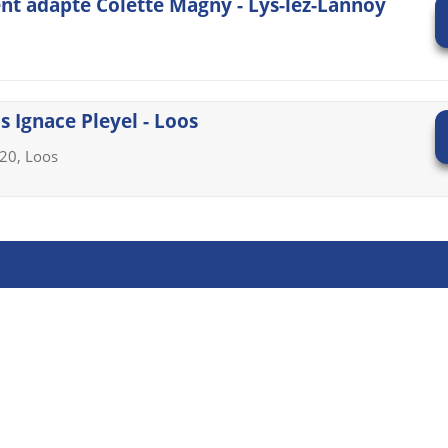
nt adapté Colette Magny - Lys-lez-Lannoy
s Ignace Pleyel - Loos
120, Loos