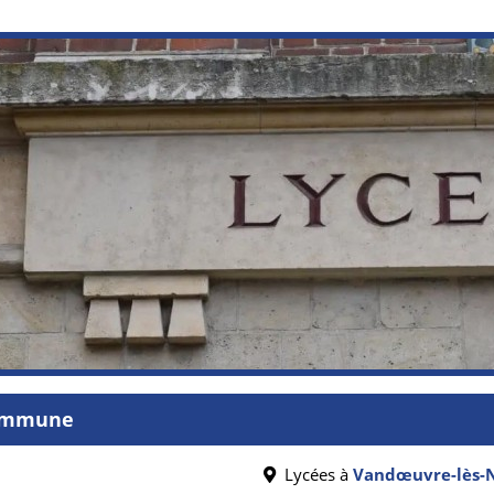
commune
Lycées à
Vandœuvre-lès-N