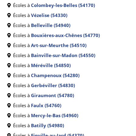
Écoles à
Colombey-les-Belles (54170)
Écoles à
Vézelise (54330)
Écoles à
Belleville (54940)
Écoles à
Bouxières-aux-Chênes (54770)
Écoles à
Art-sur-Meurthe (54510)
Écoles à
Bainville-sur-Madon (54550)
Écoles à
Méréville (54850)
Écoles à
Champenoux (54280)
Écoles à
Gerbéviller (54830)
Écoles à
Giraumont (54780)
Écoles à
Faulx (54760)
Écoles à
Mercy-le-Bas (54960)
Écoles à
Batilly (54980)
Écoles à
Einville-au-Jard (54370)