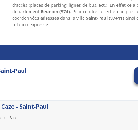
d'accès (places de parking, lignes de bus, ect.). En effet cela
département
Réunion
(974).
Pour rendre la recherche plus 
coordonnées
adresses
dans
la ville
Saint-Paul
(97411)
ainsi 
relation expresse.
Saint-Paul
Caze - Saint-Paul
aint-Paul