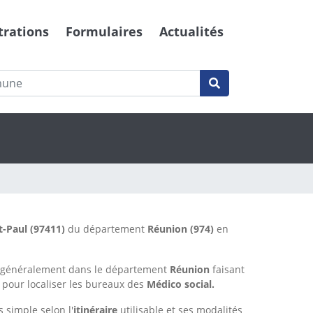
trations
Formulaires
Actualités
t-Paul
(97411)
du département
Réunion
(974)
en
s généralement dans le département
Réunion
faisant
 pour localiser les bureaux des
Médico social.
s simple selon l'
itinéraire
utilisable et ses modalités