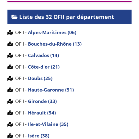
Liste des 32 OFII par département
OFII -
Alpes-Maritimes (06)
OFII -
Bouches-du-Rhône (13)
OFII -
Calvados (14)
OFII -
Côte-d'or (21)
OFII -
Doubs (25)
OFII -
Haute-Garonne (31)
OFII -
Gironde (33)
OFII -
Hérault (34)
OFII -
Ile-et-Vilaine (35)
OFII -
Isère (38)