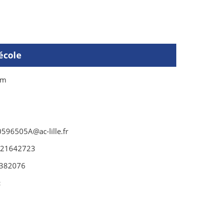
école
um
0596505A@ac-lille.fr
721642723
382076
: