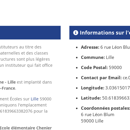
Informations sur l'
tituteurs au titre des
Adresse:
6 rue Léon Bl
ternelles et des classes
Commune:
Lille
ructures sont plus légères
 instituteur qui fait office
Code Postal:
59000
Contact par Email:
ce.
 - Lille
est implanté dans
Longitude:
3.0361501
-France
.
Latitude:
50.61839663
ement Écoles sur
Lille
59000
niquons l'emplacement
Coordonnées postales
0.61839663382076 pour la
6 rue Léon Blum
59000 Lille
Ecole élémentaire Chenier