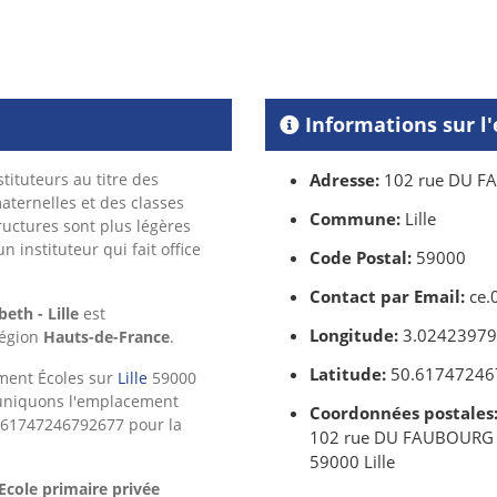
Informations sur l'
tituteurs au titre des
Adresse:
102 rue DU F
ternelles et des classes
Commune:
Lille
ructures sont plus légères
 instituteur qui fait office
Code Postal:
59000
Contact par Email:
ce.0
eth - Lille
est
Longitude:
3.0242397
région
Hauts-de-France
.
Latitude:
50.61747246
ement Écoles sur
Lille
59000
niquons l'emplacement
Coordonnées postales
0.61747246792677 pour la
102 rue DU FAUBOURG
59000 Lille
Ecole primaire privée