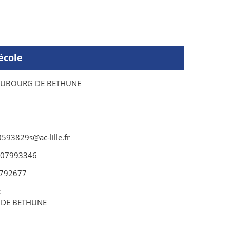
école
AUBOURG DE BETHUNE
593829s@ac-lille.fr
907993346
792677
:
 DE BETHUNE