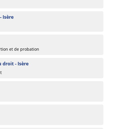
- Isère
rtion et de probation
 droit - Isère
t