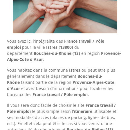
Vous avez ici l'intégralité des
France travail / Pôle
emploi
pour la ville
Istres
(13800)
du
département
Bouches-du-Rhône
(13)
en région
Provence-
Alpes-Côte d'Azur
.
Vous habitez dans la commune
Istres
ou peut être plus
généralement dans le département
Bouches-du-
Rhône
faisant partie de la région
Provence-Alpes-Côte
d'Azur
et avez besoin d'informations pour localiser les
bureaux des
France travail / Pôle emploi.
Il vous sera donc facile de choisir le site
France travail /
Pôle emploi
le plus simple selon l'
itinéraire
utilisable et
ses modalités d'accès (places de parking, lignes de bus,
ect.). En effet cela peut être le cas si vous venez d'une
autre localité du département
Bouches-du-Rhône
(13).