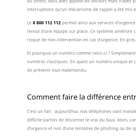
du stress, vous avez appelé les secours mais n’avez p
interruptions qu'un mécanisme de rappel a été mis e
Le
0 800 112 112
permet ainsi aux services d'urgence 
l’envoi d’une équipe sur place. Ce système améliore 
risque de non-intervention en cas d’urgence. En gros
Et pourquoi un numéro comme celui-ci ? Simplement p
numéros classiques. En ayant un numéro unique et clai
de prévenir tout malentendu.
Comment faire la différence entr
C’est un fait : aujourd’hui, nos téléphones sont ino
difficile parfois de discerner le vrai du faux. Alors, c
d’urgence et non d’une tentative de phishing ou de s