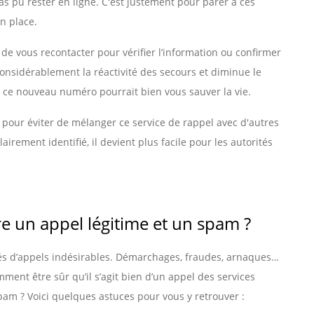
as pu rester en ligne. C'est justement pour parer à ces
n place.
de vous recontacter pour vérifier l’information ou confirmer
considérablement la réactivité des secours et diminue le
, ce nouveau numéro pourrait bien vous sauver la vie.
our éviter de mélanger ce service de rappel avec d'autres
rement identifié, il devient plus facile pour les autorités
e un appel légitime et un spam ?
ndés d’appels indésirables. Démarchages, fraudes, arnaques…
omment être sûr qu’il s’agit bien d’un appel des services
pam ? Voici quelques astuces pour vous y retrouver :