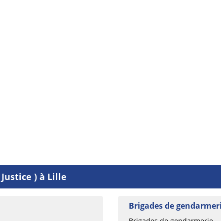
ustice ) à Lille
Brigades de gendarmerie
Brigades de gendarmerie