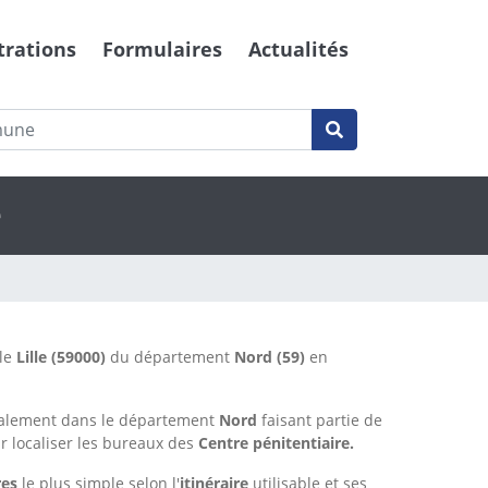
trations
Formulaires
Actualités
e
lle
Lille
(59000)
du département
Nord
(59)
en
ralement dans le département
Nord
faisant partie de
r localiser les bureaux des
Centre pénitentiaire.
res
le plus simple selon l'
itinéraire
utilisable et ses