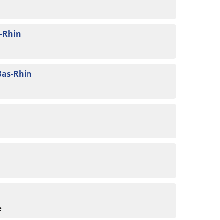
s-Rhin
Bas-Rhin
e