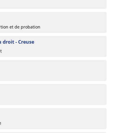
rtion et de probation
 droit - Creuse
t
e