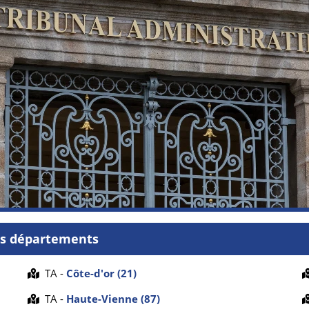
es départements
TA -
Côte-d'or (21)
TA -
Haute-Vienne (87)