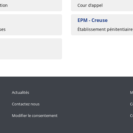
tion
Cour d’appel
EPM - Creuse
ses
Établissement pénitentiaire
Actualités
M
Contactez nous
C
Modifier le consentement
C