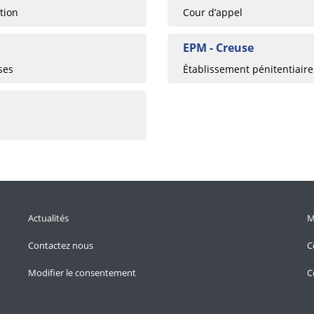
tion
Cour d’appel
EPM - Creuse
ses
Établissement pénitentiaire
Actualités
M
Contactez nous
C
Modifier le consentement
C