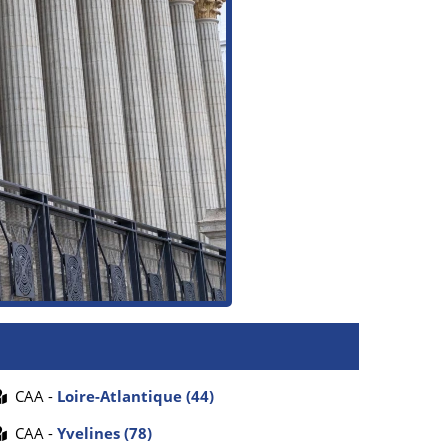
CAA -
Loire-Atlantique (44)
CAA -
Yvelines (78)