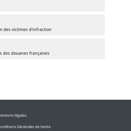
 des victimes d'infraction
ts des douanes françaises
entions légales
onditions Générales de Vente