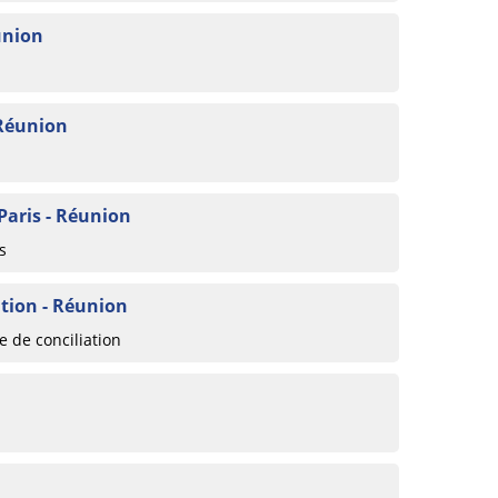
union
 Réunion
 Paris - Réunion
s
tion - Réunion
 de conciliation