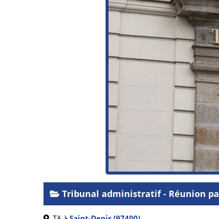
Tribunal administratif - Réunion 
TA à
Saint-Denis (97400)