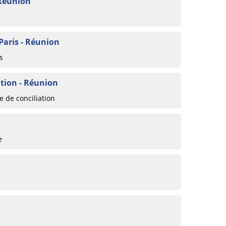
 Réunion
 Paris - Réunion
s
tion - Réunion
 de conciliation
e
n