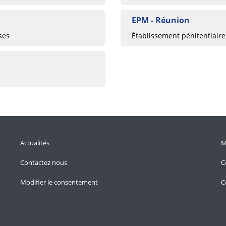
EPM - Réunion
ses
Établissement pénitentiaire
Actualités
M
Contactez nous
C
Modifier le consentement
C